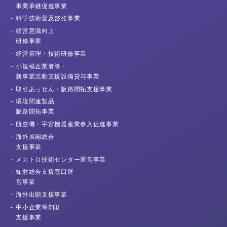
事業承継促進事業
科学技術普及
啓発事業
経営意識向上
研修事業
経営管理・
技術研修事業
小規模企業者等・
新事業活動支援
設備貸与事業
取引あっせん・
販路開拓支援事業
環境関連製品
販路開拓事業
航空機・宇宙機器産業
参入促進事業
海外展開総合
支援事業
メカトロ技術センター
運営事業
知財総合支援窓口運
営事業
海外出願
支援事業
中小企業等知財
支援事業