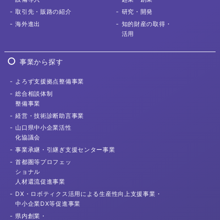
取引先
・販路の紹介
研究・開発
海外進出
知的財産の取得
・
活用
事業から探す
よろず支援拠点
整備事業
総合相談体制
整備事業
経営・技術診断
助言事業
山口県中小企業活性
化協議会
事業承継・
引継ぎ支援センター事業
首都圏等プロフェッ
ショナル
人材還流促進事業
DX・ロボティクス活用による
生産性向上支援事業・
中小企業DX等促進事業
県内創業・