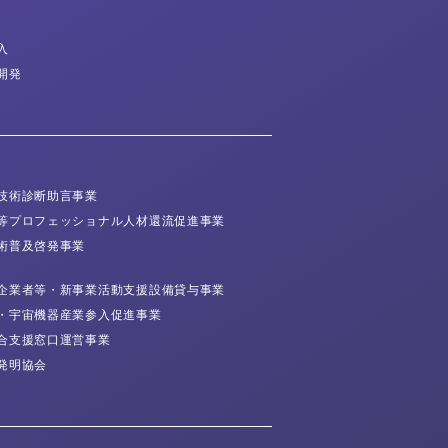
入
開発
技術診断
助言事業
等プロフェッショナル
人材還流促進事業
術普及
啓発事業
企業者等・
新事業活動支援
設備貸与事業
・宇宙機器産業
参入促進事業
合支援窓口運営事業
発明協会