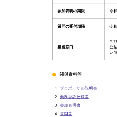
参加表明の期限
令
質問の受付期限
令
〒7
担当窓口
公
E-m
関係資料等
プロポーザル説明書
業務委託仕様書
参加表明書
質問書