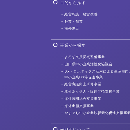
目的から探す
経営相談
・経営改善
起業・創業
海外進出
事業から探す
よろず支援拠点
整備事業
山口県中小企業活性化協議会
DX・ロボティクス活用による
生産性向
中小企業DX等促進事業
経営意識向上
研修事業
取引あっせん・
販路開拓支援事業
海外展開総合
支援事業
海外出願
支援事業
やまぐち中小企業
脱炭素化促進支援事
当財団について