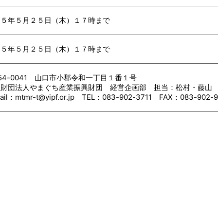
和５年５月２５日（木）１７時まで
和５年５月２５日（木）１７時まで
54-0041 山口市小郡令和一丁目１番１号
益財団法人やまぐち産業振興財団 経営企画部 担当：松村・藤山
ail：mtmr-t@yipf.or.jp TEL：083-902-3711 FAX：083-902-9