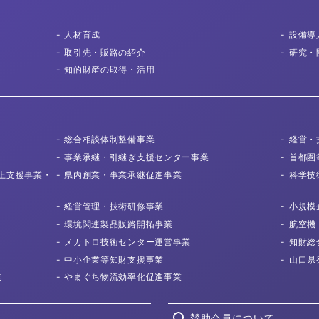
人材育成
設備導
取引先
・販路の紹介
研究・
知的財産の取得
・活用
総合相談体制
整備事業
経営・
事業承継・
引継ぎ支援センター事業
首都圏
上支援事業・
県内創業・
事業承継促進事業
科学技
経営管理・
技術研修事業
小規模
環境関連製品
販路開拓事業
航空機
メカトロ技術センター
運営事業
知財総
中小企業等知財
支援事業
山口県
業
やまぐち物流効率化
促進事業
賛助会員について