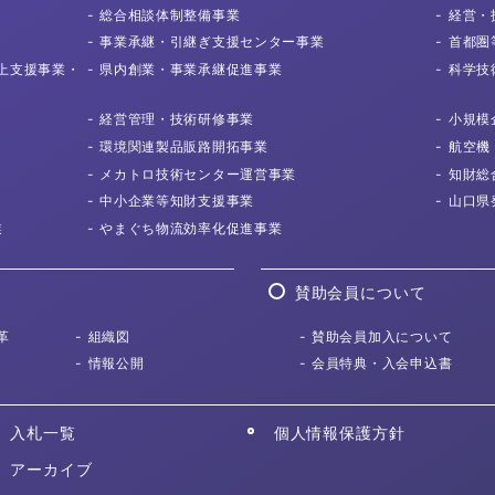
総合相談体制
整備事業
経営・
事業承継・
引継ぎ支援センター事業
首都圏
上支援事業・
県内創業・
事業承継促進事業
科学技
経営管理・
技術研修事業
小規模
環境関連製品
販路開拓事業
航空機
メカトロ技術センター
運営事業
知財総
中小企業等知財
支援事業
山口県
業
やまぐち物流効率化
促進事業
賛助会員について
革
組織図
賛助会員加入について
情報公開
会員特典・入会申込書
入札一覧
個人情報保護方針
アーカイブ