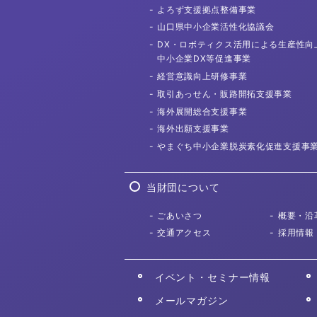
よろず支援拠点
整備事業
山口県中小企業活性化協議会
DX・ロボティクス活用による
生産性向
中小企業DX等促進事業
経営意識向上
研修事業
取引あっせん・
販路開拓支援事業
海外展開総合
支援事業
海外出願
支援事業
やまぐち中小企業
脱炭素化促進支援事
当財団について
ごあいさつ
概要・沿
交通アクセス
採用情報
イベント・セミナー情報
メールマガジン