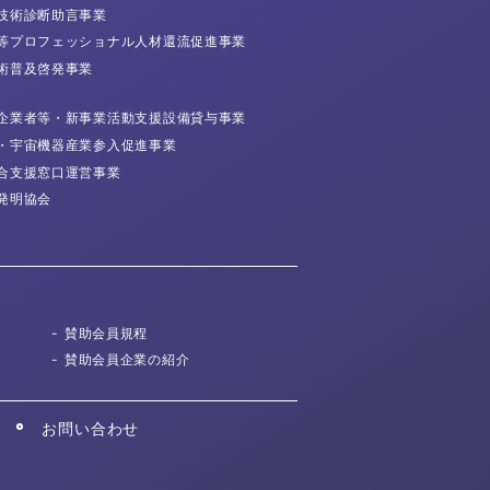
技術診断
助言事業
等プロフェッショナル
人材還流促進事業
術普及
啓発事業
企業者等・
新事業活動支援
設備貸与事業
・宇宙機器産業
参入促進事業
合支援窓口運営事業
発明協会
賛助会員規程
賛助会員企業の紹介
お問い合わせ