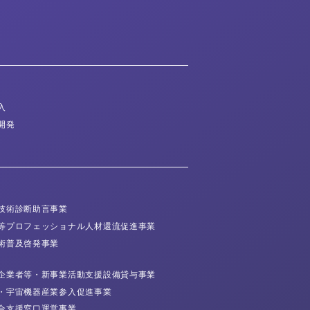
入
開発
技術診断
助言事業
等プロフェッショナル
人材還流促進事業
術普及
啓発事業
企業者等・
新事業活動支援
設備貸与事業
・宇宙機器産業
参入促進事業
合支援窓口運営事業