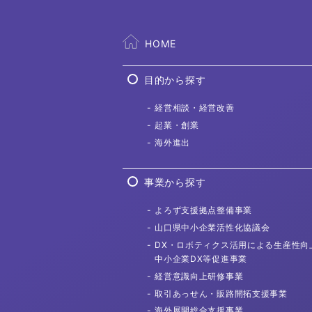
HOME
目的から探す
経営相談
・経営改善
起業・創業
海外進出
事業から探す
よろず支援拠点
整備事業
山口県中小企業活性化協議会
DX・ロボティクス活用による
生産性向
中小企業DX等促進事業
経営意識向上
研修事業
取引あっせん・
販路開拓支援事業
海外展開総合
支援事業