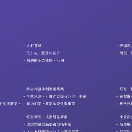
人材育成
設備導
取引先
・販路の紹介
研究・
知的財産の取得
・活用
総合相談体制
整備事業
経営・
事業承継・
引継ぎ支援センター事業
首都圏
上支援事業・
県内創業・
事業承継促進事業
科学技
経営管理・
技術研修事業
小規模
環境関連製品
販路開拓事業
航空機
メカトロ技術センター
運営事業
知財総