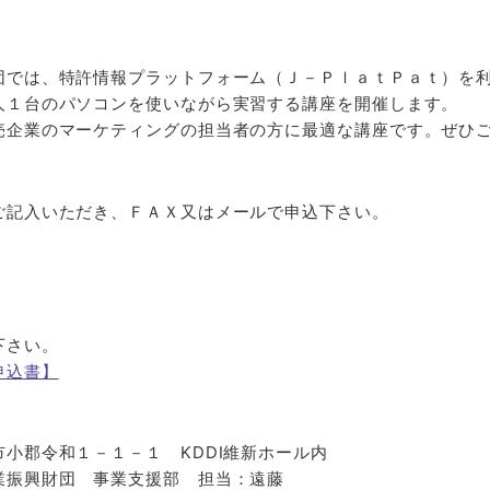
団では、特許情報プラットフォーム（Ｊ－ＰｌａｔＰａｔ）を
人１台のパソコンを使いながら実習する講座を開催します。
売企業のマーケティングの担当者の方に最適な講座です。ぜひ
応募方法
記入いただき、ＦＡＸ又はメールで申込下さい。
募集期間
下さい。
申込書】
合先／提出先
郡令和１－１－１ KDDI維新ホール内
興財団 事業支援部 担当：遠藤