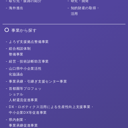
取引先
・販路の紹介
研究・開発
海外進出
知的財産の取得
・
活用
事業から探す
よろず支援拠点
整備事業
総合相談体制
整備事業
経営・技術診断
助言事業
山口県中小企業活性
化協議会
事業承継・
引継ぎ支援センター事業
首都圏等プロフェッ
ショナル
人材還流促進事業
DX・ロボティクス活用による
生産性向上支援事業・
中小企業DX等促進事業
県内創業・
事業承継促進事業