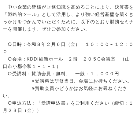
中小企業の皆様が財務知識を高めることにより、決算書を
「戦略的ツール」として活用し、より強い経営基盤を築くき
っかけをつかんでいただくために、以下のとおり財務セミナ
ーを開催します。ぜひご参加ください。
○日時：令和８年２月６日（金） １０：００～１２：０
０
○会場：KDDI維新ホール ２階 ２０５C会議室 （山
口市小郡令和１－１－１）
○受講料：賛助会員：無料、 一般：１，０００円
※受講料は研修当日、会場にお持ちください。
※賛助会員かどうかはお気軽にお尋ねくださ
い。
○申込方法：「受講申込書」をご利用ください（締切：１
月２３日（金））