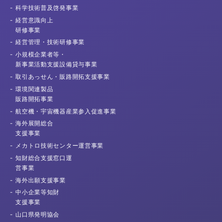
科学技術普及
啓発事業
経営意識向上
研修事業
経営管理・
技術研修事業
小規模企業者等・
新事業活動支援
設備貸与事業
取引あっせん・
販路開拓支援事業
環境関連製品
販路開拓事業
航空機・宇宙機器産業
参入促進事業
海外展開総合
支援事業
メカトロ技術センター
運営事業
知財総合支援窓口運
営事業
海外出願
支援事業
中小企業等知財
支援事業
山口県発明協会