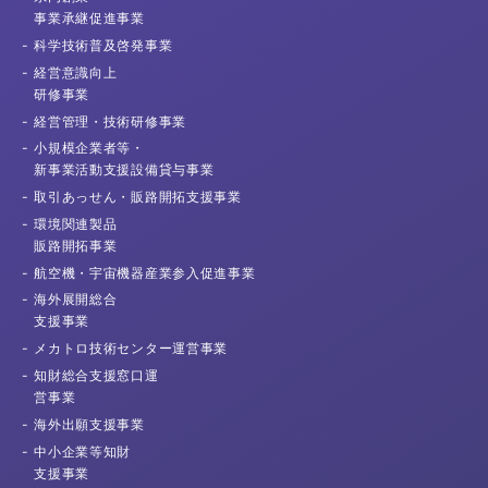
事業承継促進事業
科学技術普及
啓発事業
経営意識向上
研修事業
経営管理・
技術研修事業
小規模企業者等・
新事業活動支援
設備貸与事業
取引あっせん・
販路開拓支援事業
環境関連製品
販路開拓事業
航空機・宇宙機器産業
参入促進事業
海外展開総合
支援事業
メカトロ技術センター
運営事業
知財総合支援窓口運
営事業
海外出願
支援事業
中小企業等知財
支援事業