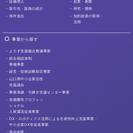
設備導入
起業・創業
取引先
・販路の紹介
研究・開発
海外進出
知的財産の取得
・
活用
事業から探す
よろず支援拠点
整備事業
総合相談体制
整備事業
経営・技術診断
助言事業
山口県中小企業活性
化協議会
事業承継・
引継ぎ支援センター事業
首都圏等プロフェッ
ショナル
人材還流促進事業
DX・ロボティクス活用による
生産性向上支援事業・
中小企業DX等促進事業
県内創業・