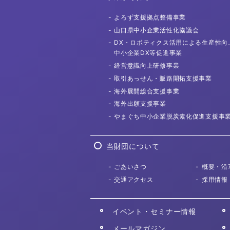
よろず支援拠点
整備事業
山口県中小企業活性化協議会
DX・ロボティクス活用による
生産性向
中小企業DX等促進事業
経営意識向上
研修事業
取引あっせん・
販路開拓支援事業
海外展開総合
支援事業
海外出願
支援事業
やまぐち中小企業
脱炭素化促進支援事
当財団について
ごあいさつ
概要・沿
交通アクセス
採用情報
イベント・セミナー情報
メールマガジン