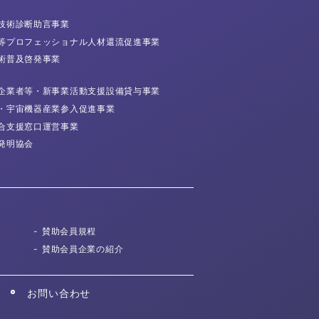
技術診断
助言事業
等プロフェッショナル
人材還流促進事業
術普及
啓発事業
企業者等・
新事業活動支援
設備貸与事業
・宇宙機器産業
参入促進事業
合支援窓口運営事業
発明協会
賛助会員規程
賛助会員企業の紹介
お問い合わせ