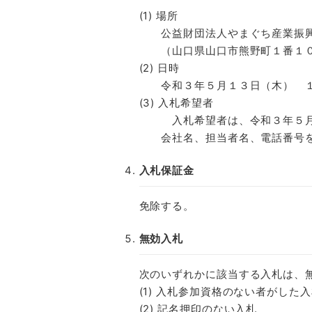
(1) 場所
公益財団法人やまぐち産業振興
（山口県山口市熊野町１番１０
(2) 日時
令和３年５月１３日（木） １
(3) 入札希望者
入札希望者は、令和３年５月１
会社名、担当者名、電話番号を
入札保証金
免除する。
無効入札
次のいずれかに該当する入札は、
(1) 入札参加資格のない者がした
(2) 記名押印のない入札