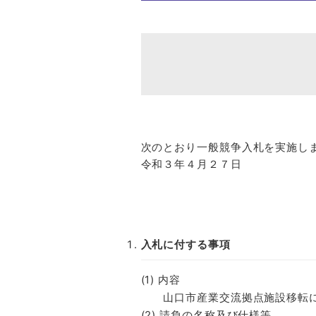
次のとおり一般競争入札を実施し
令和３年４月２７日
入札に付する事項
(1) 内容
山口市産業交流拠点施設移転に
(2) 請負の名称及び仕様等