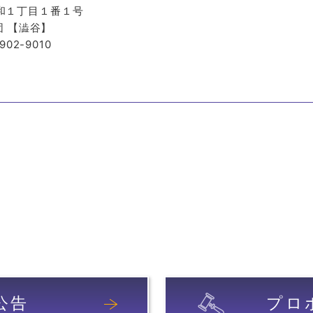
令和１丁目１番１号
 【澁谷】
-902-9010
公告
プロ