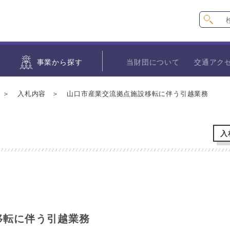
す
事業から探す
当財団について
交通アク
入札内容
山口市産業交流拠点施設移転に伴う引越業務
入
移転に伴う引越業務