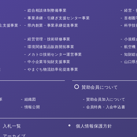
総合相談体制
整備事業
経営・
事業承継・
引継ぎ支援センター事業
首都圏
上支援事業・
県内創業・
事業承継促進事業
科学技
経営管理・
技術研修事業
小規模
環境関連製品
販路開拓事業
航空機
メカトロ技術センター
運営事業
知財総
中小企業等知財
支援事業
山口県
業
やまぐち物流効率化
促進事業
賛助会員について
革
組織図
賛助会員加入について
情報公開
会員特典・入会申込書
入札一覧
個人情報保護方針
アーカイブ