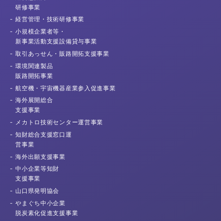
研修事業
経営管理・
技術研修事業
小規模企業者等・
新事業活動支援
設備貸与事業
取引あっせん・
販路開拓支援事業
環境関連製品
販路開拓事業
航空機・宇宙機器産業
参入促進事業
海外展開総合
支援事業
メカトロ技術センター
運営事業
知財総合支援窓口運
営事業
海外出願
支援事業
中小企業等知財
支援事業
山口県発明協会
やまぐち中小企業
脱炭素化促進支援事業