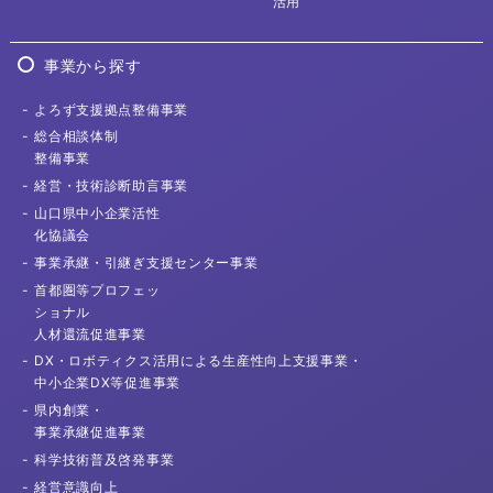
活用
事業から探す
よろず支援拠点
整備事業
総合相談体制
整備事業
経営・技術診断
助言事業
山口県中小企業活性
化協議会
事業承継・
引継ぎ支援センター事業
首都圏等プロフェッ
ショナル
人材還流促進事業
DX・ロボティクス活用による
生産性向上支援事業・
中小企業DX等促進事業
県内創業・
事業承継促進事業
科学技術普及
啓発事業
経営意識向上